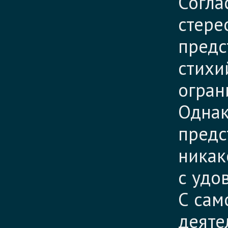
Согла
стере
предс
стихи
огран
Однак
предс
никак
с удо
С сам
деяте