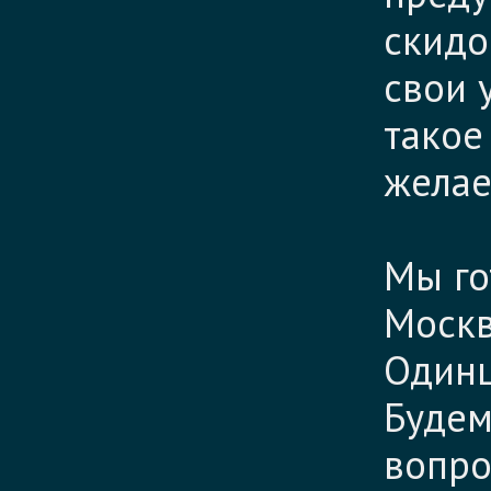
скидо
свои у
такое
желае
Мы го
Москв
Одинц
Будем
вопро