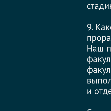
стади
9. Ка
прора
Наш п
факул
факул
выпол
и отд