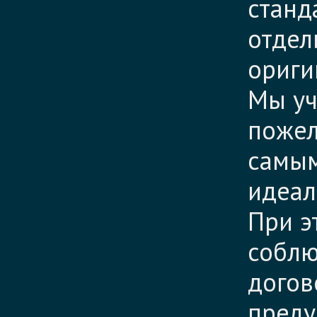
станд
отдел
ориги
Мы уч
пожел
самым
идеал
При э
соблю
догов
преду