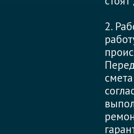
стоят
2. Ра
работ
проис
Перед
смета
согла
выпол
ремон
гаран