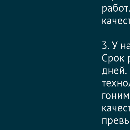
работ
качес
3. У 
Срок 
дней.
техно
гоним
качес
превы