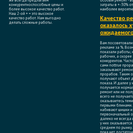
же всегда предлагаем
особый ремонт - в
конкурентноспособные цены и
затраты в +-30% от
более высокое качество работ.
наиболее вероятн
Наш 2-ой + = это высокое
Качество р
качество работ. Нам выгодно
делать сложные работы.
оказалось 
ожидаемог
Вам посоветовали
рекламе за %. Во
показали работы, 
рабочих, а скорее
конкурентов. Част
сами nottrue прор
заказывают ремонт
прорабов. Таким о
получают объект 
показа. И далее у 
получается норма
ремонт или не пол
всего не получаетс
оказываетесь тем
первыми блинами. 
набивают шишки и
первоначальный оп
далеко не всегда 
у них оказывается 
среднем по рынку.
пока нет достаточ