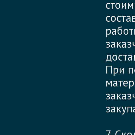
стоим
соста
работ
заказ
доста
При п
матер
заказ
закуп
7. Ск