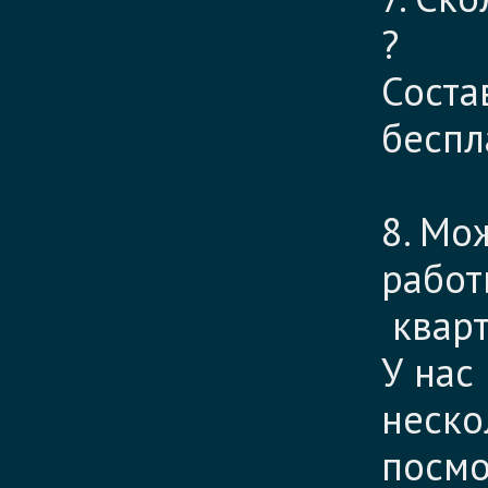
?
Соста
беспл
8. Мо
работ
кварт
У нас
неско
посмо