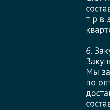
соста
т р в
кварт
6. За
Закуп
Мы за
по оп
доста
соста