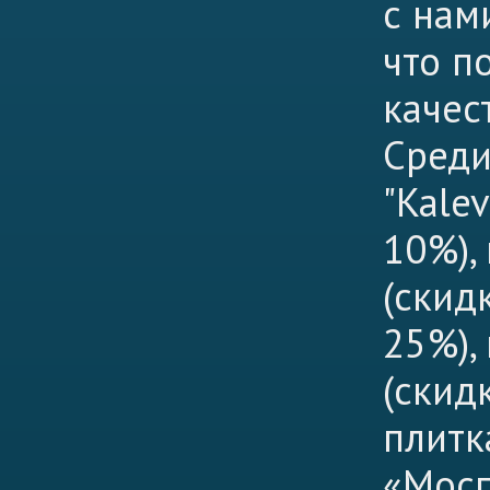
с нам
что п
качес
Среди
"Kale
10%),
(скид
25%),
(скид
плитк
«Мосп