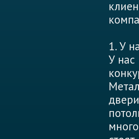
клиен
компа
1. У 
У нас
конку
Метал
двери
потол
много