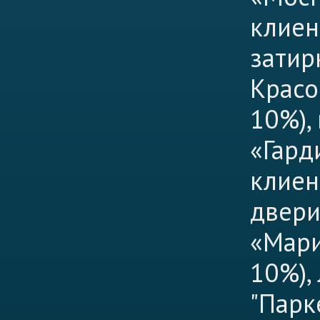
клиен
затир
Красо
10%),
«Гард
клиен
двери
«Мари
10%),
"Парк