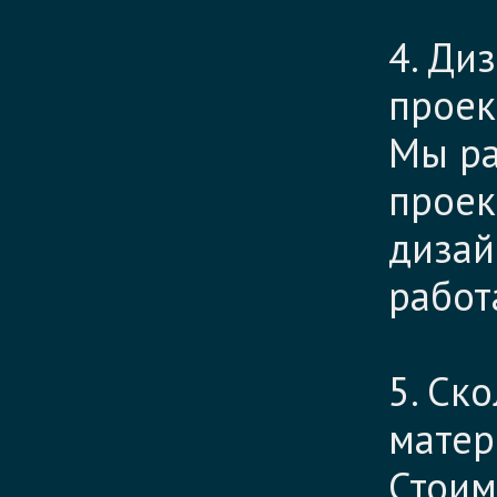
4. Ди
проек
Мы ра
проек
дизай
работ
5. Ск
матер
Стоим